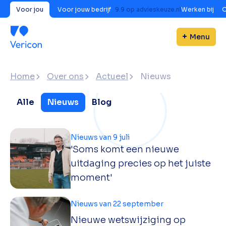
Voor jou
Voor jouw bedrijf
9.9
op
advieskeuze.nl
Werken bij
O
Menu
Home
Over ons
Actueel
Nieuws
Alle
Nieuws
Blog
Nieuws van 9 juli
'Soms komt een nieuwe
uitdaging precies op het juiste
moment'
Nieuws van 22 september
Nieuwe wetswijziging op