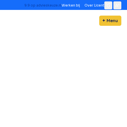
9.9
op
advieskeuze.nl
Werken bij
Over Licent
Menu