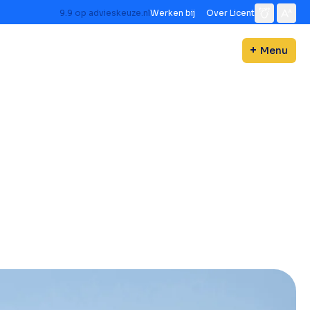
9.9
op
advieskeuze.nl
Werken bij
Over Licent
Menu