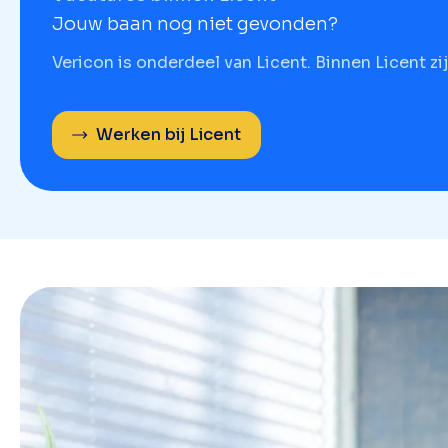
Jouw baan nog niet gevonden?
Vericon is onderdeel van Licent. Binnen Licent zi
Werken bij Licent