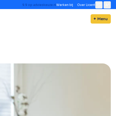
9.9
op
advieskeuze.nl
Werken bij
Over Licent
Menu