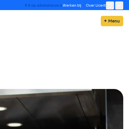
9.9
op
advieskeuze.nl
Werken bij
Over Licent
Menu