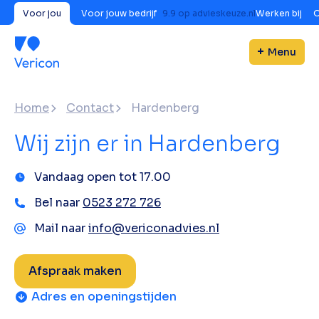
Voor jou
Voor jouw bedrijf
9.9
op
advieskeuze.nl
Werken bij
O
Menu
Home
Contact
Hardenberg
Wij zijn er in Hardenberg
Vandaag open tot 17.00
Bel naar
0523 272 726
Mail naar
info@vericonadvies.nl
Afspraak maken
Adres en openingstijden