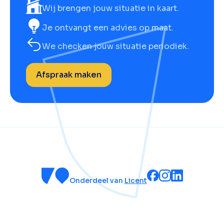
Wij brengen jouw situatie in kaart.
Je ontvangt een advies op maat.
We checken jouw situatie periodiek.
Afspraak maken
Onderdeel van
Licent