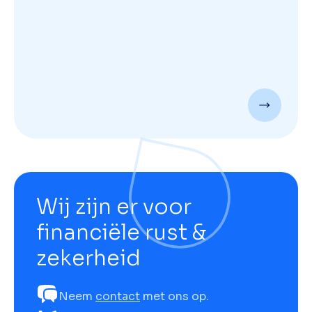
Wij zijn er voor
financiële rust &
zekerheid
Neem
contact
met ons op.