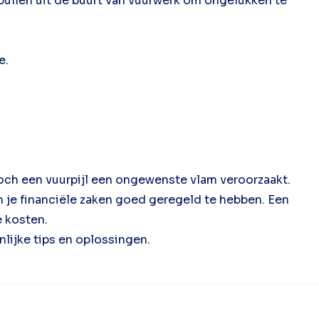
spullen uit de buurt van vuurwerk om ongelukken te
e.
toch een vuurpijl een ongewenste vlam veroorzaakt.
m je financiële zaken goed geregeld te hebben. Een
 kosten.
lijke tips en oplossingen.