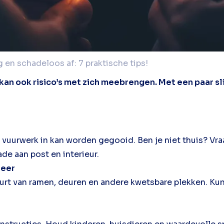
ig en schadeloos af: 7 praktische tips!
kan ook risico’s met zich meebrengen. Met een paar s
n vuurwerk in kan worden gegooid. Ben je niet thuis? Vra
de aan post en interieur.
neer
urt van ramen, deuren en andere kwetsbare plekken. Kun 