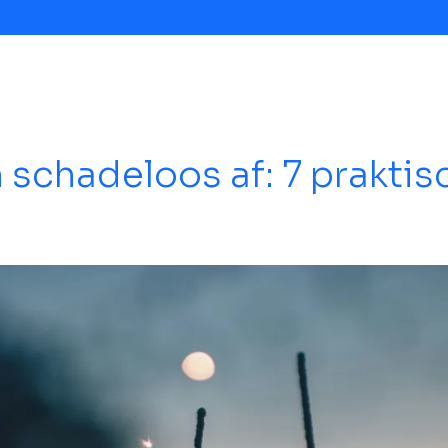
n schadeloos af: 7 praktis