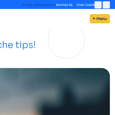
9.9
op
advieskeuze.nl
Werken bij
Over Licent
Menu
che tips!