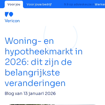
Voor jou
Voor jouw bedrijf
9.9
op
advieskeuze.nl
Werken
Woning- en
hypotheekmarkt in
2026: dit zijn de
belangrijkste
veranderingen
Blog van
13 januari 2026