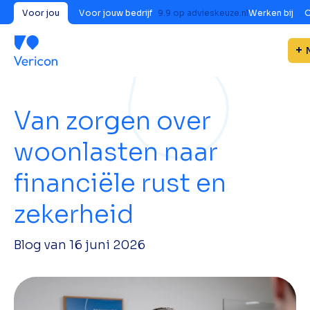
Voor jou
Voor jouw bedrijf
9.9
op
advieskeuze.nl
Werken bij
O
Van zorgen over
woonlasten naar
financiële rust en
zekerheid
Blog van
16 juni 2026