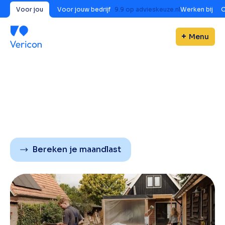
Voor jou
Voor jouw bedrijf
9.9
op
advieskeuze.nl
Werken bij
O
Menu
Bereken je maandlast