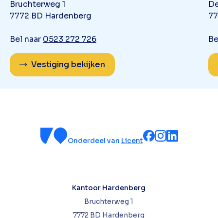
Bruchterweg 1
De
7772 BD Hardenberg
77
Bel naar
0523 272 726
Be
Vestiging bekijken
Onderdeel van
Licent
Kantoor Hardenberg
Bruchterweg 1
7772 BD Hardenberg