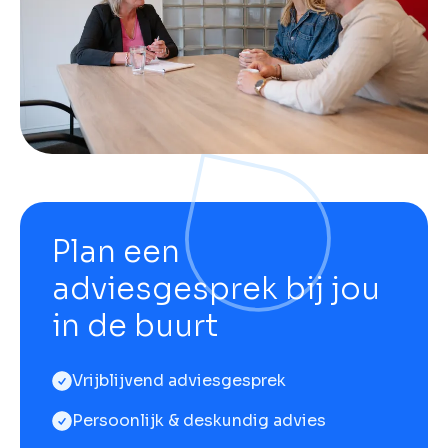
Plan een
adviesgesprek bij jou
in de buurt
Vrijblijvend adviesgesprek
Persoonlijk & deskundig advies